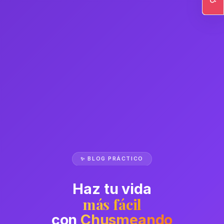
Ac
✨ BLOG PRÁCTICO
Haz tu vida
más fácil
con
Chusmeando