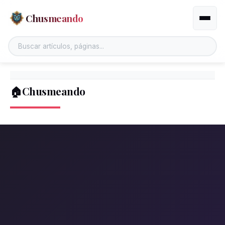
Chusmeando
Altern
🏠Chusmeando