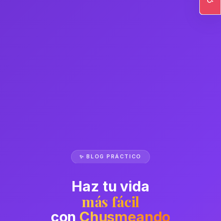
Ac
✨ BLOG PRÁCTICO
Haz tu vida
más fácil
con
Chusmeando