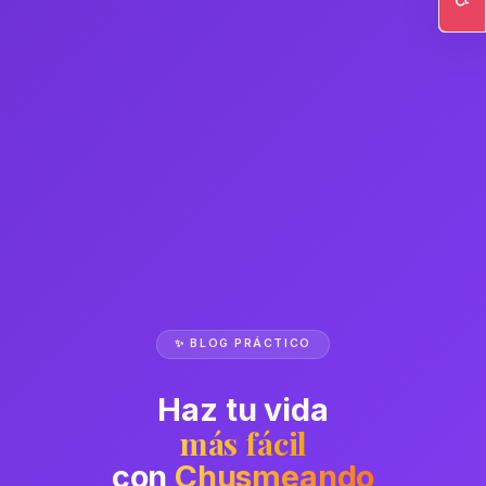
Ac
✨ BLOG PRÁCTICO
Haz tu vida
más fácil
con
Chusmeando