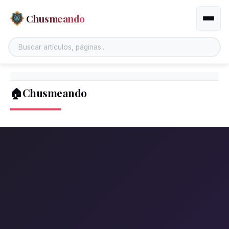
Chusmeando
Altern
🏠Chusmeando