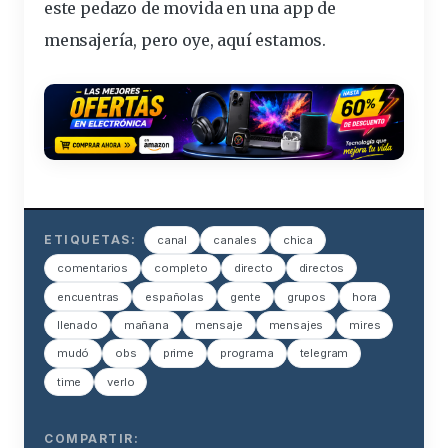
este pedazo de movida en una app de
mensajería, pero oye, aquí estamos.
ETIQUETAS:
canal
canales
chica
comentarios
completo
directo
directos
encuentras
españolas
gente
grupos
hora
llenado
mañana
mensaje
mensajes
mires
mudó
obs
prime
programa
telegram
time
verlo
COMPARTIR: