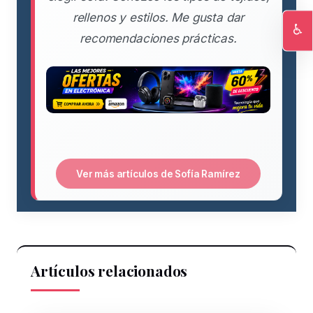
rellenos y estilos. Me gusta dar
♿
recomendaciones prácticas.
Ac
Ver más artículos de Sofía Ramírez
Artículos relacionados