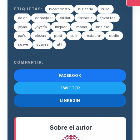
Ac
ETIQUETAS:
bicarbonato
bisutería
brillo
color
consejos
cuidar
fantasía
favoritas
joyas
joyería
limpiar
limpias
limpieza
paño
piezas
post
pulir
restaurar
sodio
suave
suaves
útil
COMPARTIR:
FACEBOOK
TWITTER
LINKEDIN
Sobre el autor