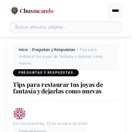
Chusmeando
Alternar
Buscar en el sitio
Inicio
»
Preguntas y Respuestas
»
Tips para
restaurar tus joyas de fantasía y dejarlas como
nuevas
PREGUNTAS Y RESPUESTAS
Tips para restaurar tus joyas de
fantasía y dejarlas como nuevas
Por DeiviSanzPlay
25 de octubre de 2025
5 min de lectura