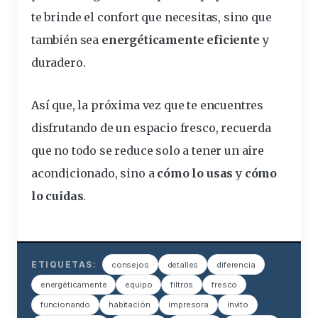
te brinde el confort que necesitas, sino que
también sea
energéticamente eficiente
y
duradero
.
Así que, la próxima vez que te encuentres
disfrutando de un espacio fresco, recuerda
que no todo se reduce solo a tener un aire
acondicionado, sino a
cómo lo usas
y
cómo
lo cuidas
.
ETIQUETAS:
consejos
detalles
diferencia
energéticamente
equipo
filtros
fresco
funcionando
habitación
impresora
invito