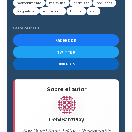
mantenimiento
maravillas
optimizar
pequeños
preguntado
rendimiento
técnico
uso
COMPARTIR:
FACEBOOK
TWITTER
LINKEDIN
Sobre el autor
DeiviSanzPlay
Soy David Sanz, Editor y Responsable