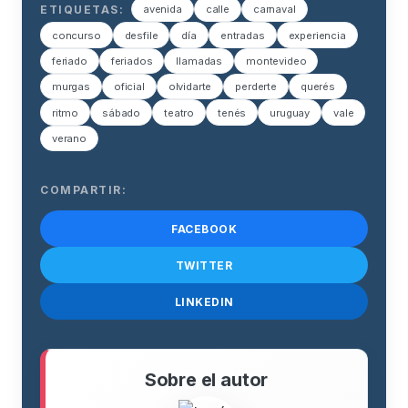
ETIQUETAS:
avenida
calle
carnaval
concurso
desfile
día
entradas
experiencia
feriado
feriados
llamadas
montevideo
murgas
oficial
olvidarte
perderte
querés
ritmo
sábado
teatro
tenés
uruguay
vale
verano
COMPARTIR:
FACEBOOK
TWITTER
LINKEDIN
Sobre el autor