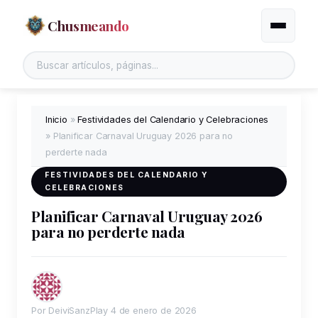
Chusmeando
Alternar
Inicio
»
Festividades del Calendario y Celebraciones
»
Planificar Carnaval Uruguay 2026 para no
perderte nada
FESTIVIDADES DEL CALENDARIO Y
CELEBRACIONES
Planificar Carnaval Uruguay 2026
para no perderte nada
Por DeiviSanzPlay
4 de enero de 2026