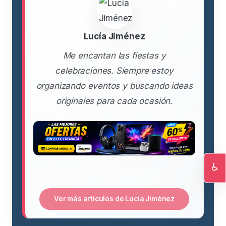
Lucía Jiménez
Me encantan las fiestas y
celebraciones. Siempre estoy
organizando eventos y buscando ideas
originales para cada ocasión.
♿
Ac
Ver más artículos de Lucía Jiménez