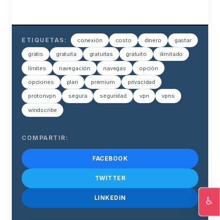
ETIQUETAS:
conexión
costo
dinero
gastar
gratis
gratuita
gratuitas
gratuito
ilimitado
límites
navegación
navegas
opción
opciones
plan
premium
privacidad
protonvpn
segura
seguridad
vpn
vpns
windscribe
COMPARTIR:
FACEBOOK
TWITTER
LINKEDIN
♿
Ac