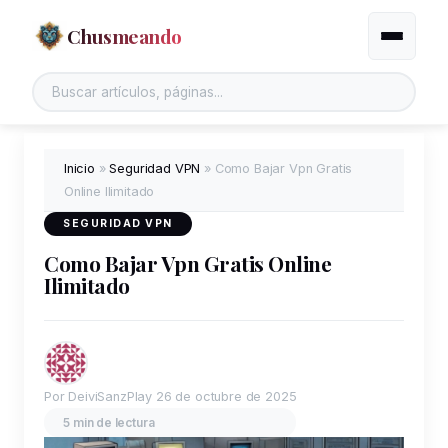
Chusmeando
Alternar
Inicio
»
Seguridad VPN
»
Como Bajar Vpn Gratis
Online Ilimitado
SEGURIDAD VPN
Como Bajar Vpn Gratis Online
Ilimitado
Por DeiviSanzPlay
26 de octubre de 2025
5 min de lectura