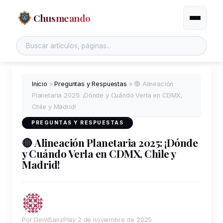
Chusmeando
Alternar
Buscar en el sitio
Inicio
»
Preguntas y Respuestas
»
🔴 Alineación
Planetaria 2025: ¡Dónde y Cuándo Verla en CDMX,
Chile y Madrid!
PREGUNTAS Y RESPUESTAS
🔴 Alineación Planetaria 2025: ¡Dónde
y Cuándo Verla en CDMX, Chile y
Madrid!
Por DeiviSanzPlay
2 de noviembre de 2025