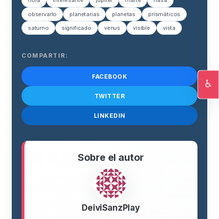
hora
interesante
júpiter
marte
nasa
observarlo
planetarias
planetas
prismáticos
saturno
significado
venus
visible
vista
COMPARTIR:
FACEBOOK
♿
Ac
TWITTER
LINKEDIN
Sobre el autor
DeiviSanzPlay