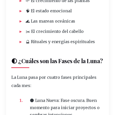
🌱 El
crecimiento
de las plantas
🧠 El
estado
emocional
🌊 Las
mareas
oceánicas
✂️ El crecimiento del cabello
🔮 Rituales y energías espirituales
🌓 ¿Cuáles son las Fases de la Luna?
La Luna pasa por
cuatro fases principales
cada mes:
🌑 Luna Nueva
: Fase oscura. Buen
momento para iniciar proyectos o
sembrar intenciones.