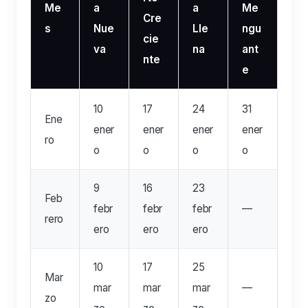
Me
a
a
Me
Cre
s
Nue
Lle
ngu
cie
va
na
ant
nte
e
10
17
24
31
Ene
ener
ener
ener
ener
ro
o
o
o
o
9
16
23
Feb
febr
febr
febr
—
rero
ero
ero
ero
10
17
25
Mar
mar
mar
mar
—
zo