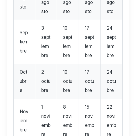
ago
ago
ago
ago
sto
sto
sto
sto
sto
3
10
17
24
Sep
sept
sept
sept
sept
tiem
iem
iem
iem
iem
bre
bre
bre
bre
bre
Oct
2
10
17
24
ubr
octu
octu
octu
octu
e
bre
bre
bre
bre
1
8
15
22
Nov
novi
novi
novi
novi
iem
emb
emb
emb
emb
bre
re
re
re
re