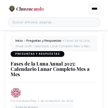
Chusmeando
Alternar
Inicio
»
Preguntas y Respuestas
»
Fases de la Luna
Anual 2025: Calendario Lunar Completo Mes a Mes
PREGUNTAS Y RESPUESTAS
Fases de la Luna Anual 2025:
Calendario Lunar Completo Mes a
Mes
Por DeiviSanzPlay
2 de noviembre de 2025
3 min de lectura