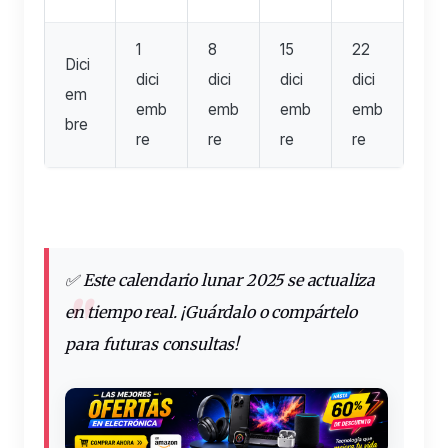
1
8
15
22
Dici
dici
dici
dici
dici
em
emb
emb
emb
emb
bre
re
re
re
re
✅
Este calendario lunar 2025 se actualiza
en tiempo real. ¡Guárdalo o compártelo
para futuras consultas!