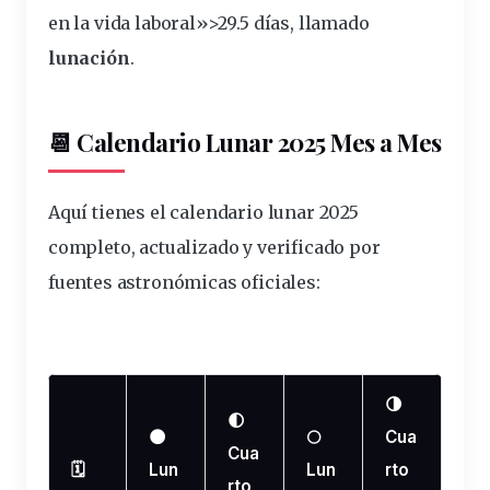
en la vida laboral»>29.5 días, llamado
lunación
.
📆 Calendario Lunar 2025 Mes a Mes
Aquí tienes el calendario lunar 2025
completo, actualizado y verificado por
fuentes astronómicas oficiales:
🌗
🌓
🌑
🌕
Cua
Cua
🗓️
Lun
Lun
rto
rto