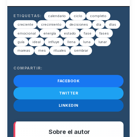
ETIQUETAS:
calendario
ciclo
completo
creciente
crecimiento
decisiones
día
días
emocional
energía
estado
fase
fases
guía
ideal
influye
llena
luna
lunar
mareas
mes
rituales
sembrar
COMPARTIR:
FACEBOOK
TWITTER
LINKEDIN
Sobre el autor