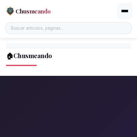
Chusmeando
Altern
🏠Chusmeando