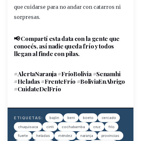
que cuidarse para no andar con catarros ni
sorpresas.
📢 Compartí esta data con la gente que
conocés, así nadie queda frío y todos
llegan al finde con pilas.
#AlertaNaranja #FríoBolivia #Senamhi
#Heladas #FrenteFrío #BoliviaEnAbrigo
#CuidateDelFrío
ETIQUETAS:
bajón
beni
boeto
cercado
chuquisaca
cinti
cochabamba
cruz
frío
fuerte
heladas
méndez
naranja
provincias