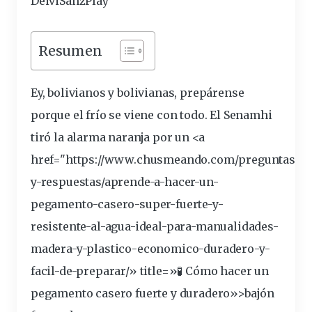
DeiviSanzPlay
Resumen
Ey, bolivianos y bolivianas, prepárense
porque el
frío
se
viene
con todo. El Senamhi
tiró la alarma
naranja
por un <a
href="https://www.chusmeando.com/preguntas-
y-respuestas/aprende-a-hacer-un-
pegamento-casero-super-
fuerte
-y-
resistente-al-agua-ideal-para-manualidades-
madera-y-plastico-economico-duradero-y-
facil-de-preparar/» title=»🧪 Cómo hacer un
pegamento casero fuerte y duradero»>
bajón