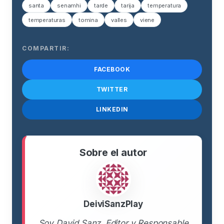
santa
senamhi
tarde
tarija
temperatura
temperaturas
tomina
valles
viene
COMPARTIR:
FACEBOOK
TWITTER
LINKEDIN
Sobre el autor
DeiviSanzPlay
Soy David Sanz, Editor y Responsable