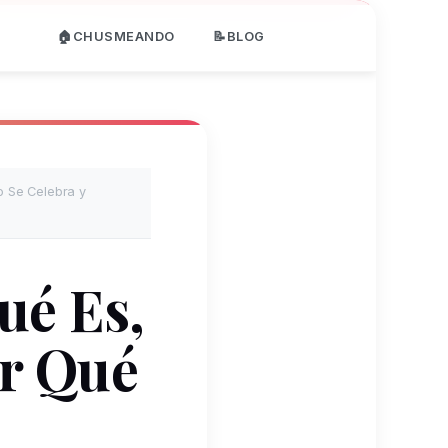
🏠CHUSMEANDO
📝BLOG
do Se Celebra y
ué Es,
or Qué