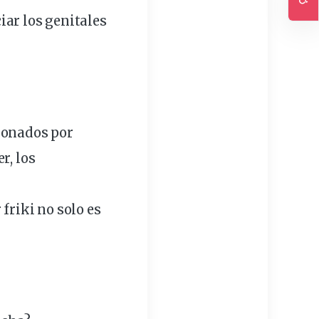
Ac
ar los genitales
ionados por
r, los
r
friki
no solo es