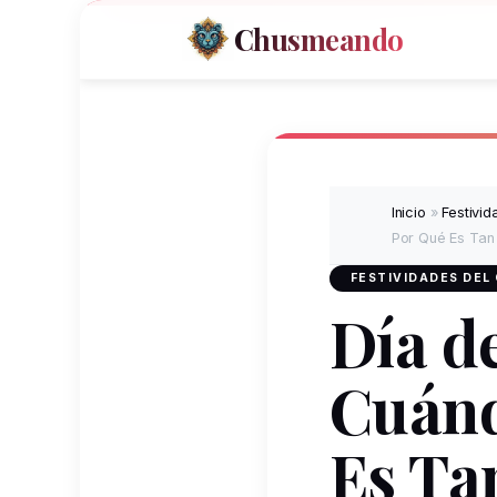
Chusmeando
Inicio
»
Festivi
Por Qué Es Tan
FESTIVIDADES DEL
Día de
Cuánd
Es Ta