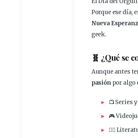
El Día del Orgull
Porque ese día, e
Nueva Esperan
geek.
🧬 ¿Qué se co
Aunque antes te
pasión
por algo 
📺 Series 
🎮 Videoj
🧙‍♂️ Liter