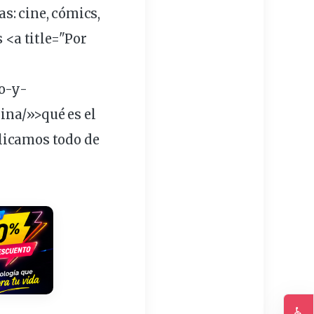
s: cine,
cómics
,
s <a title="Por
o-y-
ina/»>qué es el
xplicamos todo de
♿