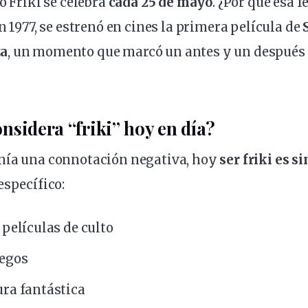
o Friki se celebra
cada 25 de mayo
. ¿Por qué esa f
n 1977, se estrenó en
cines
la primera película de
za
, un momento que marcó un antes y un después 
nsidera “friki” hoy en día?
nía una connotación negativa, hoy
ser friki es 
específico:
y
películas
de culto
uegos
atura fantástica