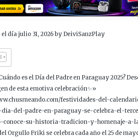
 el día julio 31, 2026 by
DeiviSanzPlay
¿Cuándo es el Día del Padre en Paraguay 2025? Des
gen de esta emotiva celebración✨»
www.chusmeando.com/festividades-del-calendari
l-dia-del-padre-en-paraguay-se-
celebra
-el-ter
5-conoce-su-historia-tradicion-y-homenaje-a-l
el Orgullo Friki se celebra cada año el
25 de may