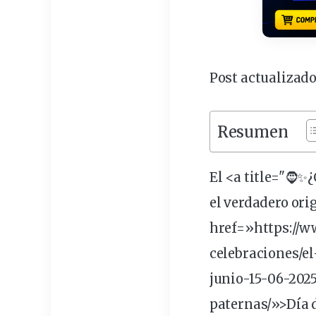
Post actualizado
Resumen
El <a title="🧔✨
el verdadero ori
href=»https://
celebraciones/e
junio-15-06-202
paternas/»>Día d