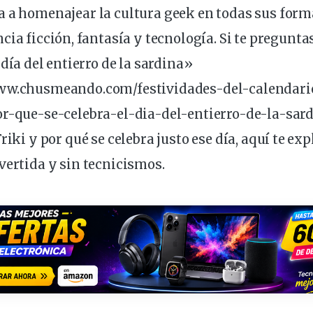
a a homenajear la
cultura
geek
en todas sus forma
ncia
ficción
, fantasía y
tecnología
. Si te pregunta
l
día
del entierro de la sardina»
www.chusmeando.com/festividades-del-calendari
r-que-se-celebra-el-dia-del-entierro-de-la-sard
riki y por qué se celebra justo ese día, aquí te e
vertida
y sin tecnicismos.