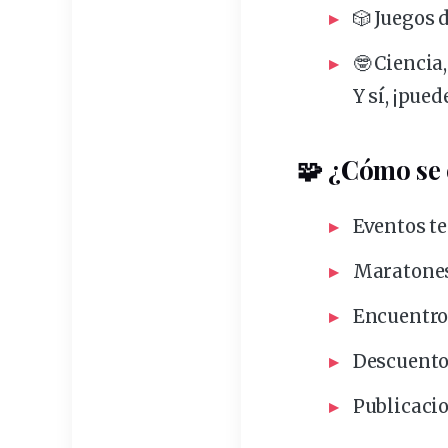
🎲 Juegos 
🤓 Ciencia
Y sí, ¡pued
🧩 ¿Cómo se 
Eventos
t
Maratones
Encuentros
Descuent
Publicacio