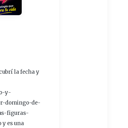
cubrí la
fecha
y
o-y-
cer-domingo-de-
as-figuras-
o
y es una