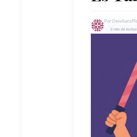
Por DeiviSanzPl
3 min de lectur