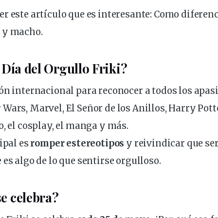
r este artículo que es interesante:
Como diferenci
a y macho
.
 Día del Orgullo Friki?
ón internacional para reconocer a todos los apas
Wars, Marvel, El Señor de los Anillos, Harry Potte
o, el
cosplay
, el manga y más.
cipal es
romper estereotipos
y reivindicar que se
 es algo de lo que sentirse orgulloso.
e celebra?