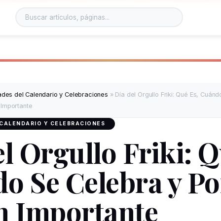
dades del Calendario y Celebraciones
»
Día del Orgullo Friki: Qué Es, Cuán
 Importante
 CALENDARIO Y CELEBRACIONES
l Orgullo Friki: Q
o Se Celebra y P
n Importante