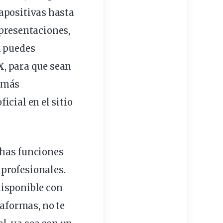
apositivas
hasta
presentaciones,
n puedes
X
, para que sean
s más
oficial
en el sitio
has funciones
profesionales.
disponible con
taformas, no te