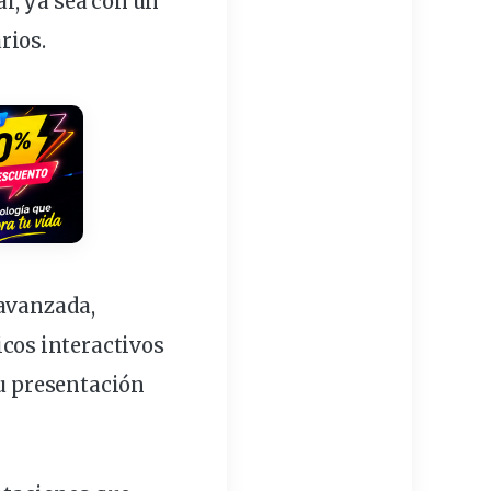
l, ya sea con un
rios.
 avanzada,
icos
interactivos
tu
presentación