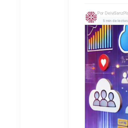
Por DeiviSanzPl
5 min de lectur