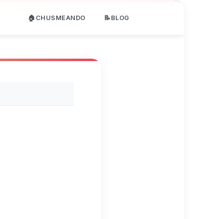
🏠CHUSMEANDO
📝BLOG
e