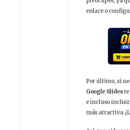
preocupes, ya qu
enlace o configu
Por último, si n
Google Slides
te
e incluso inclui
más atractiva. ¡