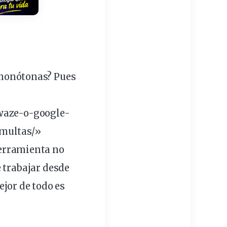
monótonas? Pues
waze-o-
google
-
multas/»
erramienta
no
 trabajar desde
ejor de todo es