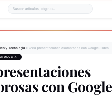
Buscar en el sitio
tica y Tecnología
»
Crea presentaciones asombrosas con Google Slides
ECNOLOGÍA
presentaciones
rosas con Googl