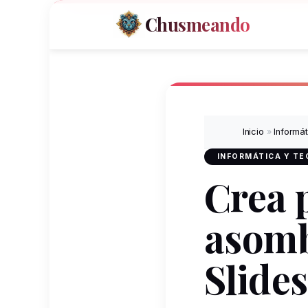
Chusmeando
Inicio
»
Informá
INFORMÁTICA Y T
Crea 
asomb
Slides