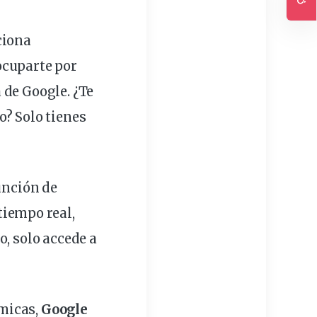
Ac
ciona
ocuparte por
 de Google. ¿Te
o? Solo tienes
unción de
tiempo real,
o, solo accede a
ámicas,
Google