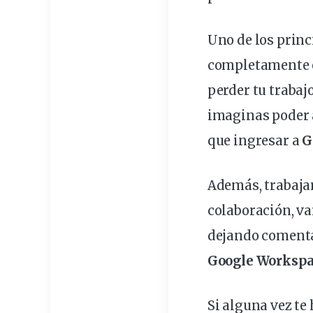
Uno de los princ
completamente en
perder tu trabaj
imaginas poder a
que ingresar a
G
Además, trabajar
colaboración, v
dejando comentar
Google Worksp
Si alguna vez t