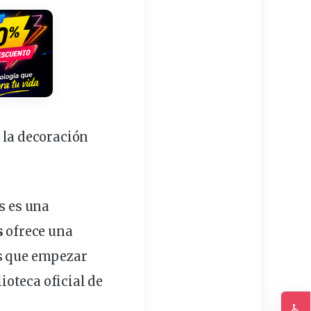
 la decoración
s es una
s
ofrece una
s
que empezar
lioteca
oficial
de
♿