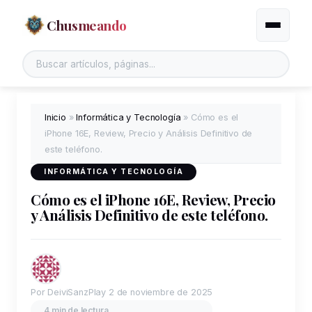
Chusmeando
Alternar
Inicio
»
Informática y Tecnología
»
Cómo es el
iPhone 16E, Review, Precio y Análisis Definitivo de
este teléfono.
INFORMÁTICA Y TECNOLOGÍA
Cómo es el iPhone 16E, Review, Precio
y Análisis Definitivo de este teléfono.
Por DeiviSanzPlay
2 de noviembre de 2025
4 min de lectura