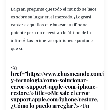
La gran
pregunta
que todo el mundo se hace
es sobre su lugar en el
mercado
. ¿Logrará
captar a aquellos que buscan un iPhone
potente pero no necesitan lo último de lo
último? Las primeras opiniones apuntan a
que sí.
<a
href="https://www.chusmeando.com/inf
y-tecnologia/como-solucionar-
error-support-
apple
-com-
iphone
-
restore/» title=»Me sale el error
support.apple.com/iphone/restore,
¿Cómo lo puedo arreglar?»>Un