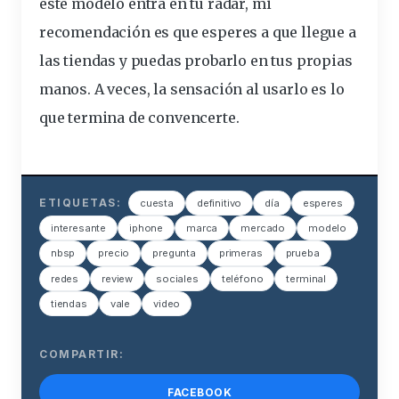
este modelo entra en tu radar, mi
recomendación es que esperes a que llegue a
las tiendas y puedas probarlo en tus propias
manos. A veces, la sensación al usarlo es lo
que termina de convencerte.
ETIQUETAS:
cuesta
definitivo
día
esperes
interesante
iphone
marca
mercado
modelo
nbsp
precio
pregunta
primeras
prueba
redes
review
sociales
teléfono
terminal
tiendas
vale
video
COMPARTIR:
FACEBOOK