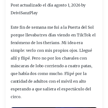
Post actualizado el día agosto 1, 2026 by
DeiviSanzPlay
Este fin de semana me fui a la Puerta del Sol
porque llevaba tres días viendo en TikTok el
fenómeno
de los
therians
. Mi idea era
simple: verlo con mis propios ojos. Llegué
allí y flipé. Pero no por los
chavales
con
máscaras
de
lobo
corriendo
a cuatro
patas
,
que había dos como mucho. Flipé por la
cantidad de adultos con el
móvil
en alto
esperando
a que saliera el
espectáculo
del
circo.