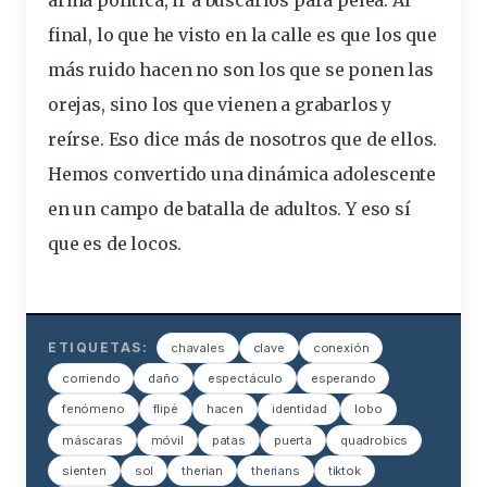
final, lo que he visto en la calle es que los que
más ruido hacen no son los que se ponen las
orejas, sino los que vienen a grabarlos y
reírse. Eso dice más de nosotros que de ellos.
Hemos convertido una dinámica adolescente
en un campo de batalla de adultos. Y eso sí
que es de locos.
ETIQUETAS:
chavales
clave
conexión
corriendo
daño
espectáculo
esperando
fenómeno
flipé
hacen
identidad
lobo
máscaras
móvil
patas
puerta
quadrobics
sienten
sol
therian
therians
tiktok