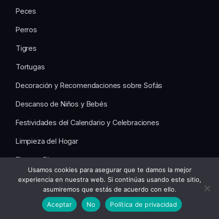
Peces
Perros
Tigres
Tortugas
Decoración y Recomendaciones sobre Sofás
Descanso de Niños y Bebés
Festividades del Calendario y Celebraciones
Limpieza del Hogar
Flores y Plantas
Usamos cookies para asegurar que te damos la mejor
Herramientas y Útiles
experiencia en nuestra web. Si continúas usando este sitio,
asumiremos que estás de acuerdo con ello.
calculadoras
Aceptar
No
Política de privacidad
Las Mejores Anécdotas del Descanso