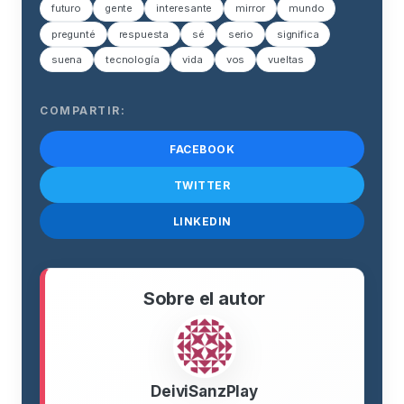
futuro
gente
interesante
mirror
mundo
pregunté
respuesta
sé
serio
significa
suena
tecnología
vida
vos
vueltas
COMPARTIR:
FACEBOOK
TWITTER
LINKEDIN
Sobre el autor
DeiviSanzPlay