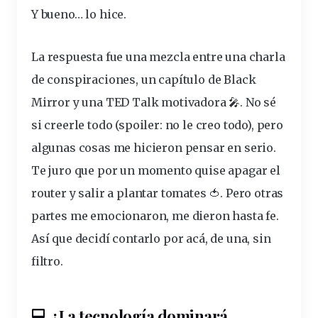
Y bueno… lo hice.
La
respuesta
fue una mezcla entre una charla
de conspiraciones, un capítulo de Black
Mirror y una TED Talk motivadora 🎤. No sé
si creerle todo (spoiler: no le creo todo), pero
algunas cosas me hicieron pensar en
serio
.
Te juro que por un momento quise apagar el
router y salir a plantar tomates 🍅. Pero otras
partes me emocionaron, me dieron hasta fe.
Así que decidí contarlo por acá, de una, sin
filtro.
💻 ¿La
tecnología
dominará