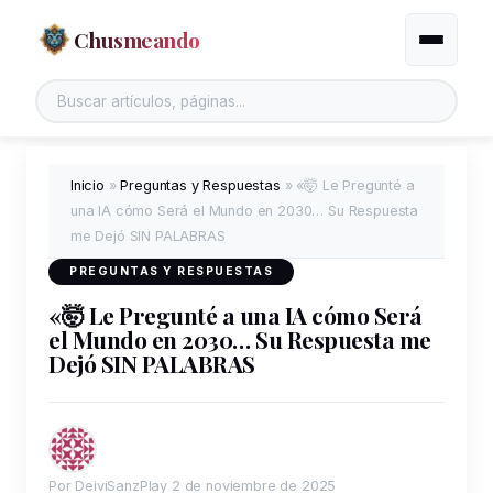
Chusmeando
Alternar
Inicio
»
Preguntas y Respuestas
»
«🤯 Le Pregunté a
una IA cómo Será el Mundo en 2030… Su Respuesta
me Dejó SIN PALABRAS
PREGUNTAS Y RESPUESTAS
«🤯 Le Pregunté a una IA cómo Será
el Mundo en 2030… Su Respuesta me
Dejó SIN PALABRAS
Por DeiviSanzPlay
2 de noviembre de 2025