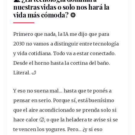
nuestras vidas o solo nos hará la
vida
más cómoda? ⚙️
Primero que nada, la IA me
dijo
que
para
2030 no vamos a distinguir entre tecnología
y vida cotidiana
. Todo va a estar
conectado
.
Desde el horno hasta la cortina del baño.
Literal. 🛁
Y eso no
suena
mal… hasta que te ponés a
pensar en serio. Porque sí, está buenísimo
que el aire acondicionado se prenda solo si
hace calor 🥵, o que la heladera te
avise
si se
te vencen los yogures. Pero… ¿y si eso