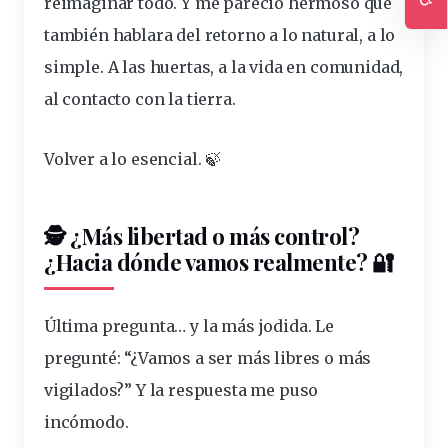
reimaginar todo. Y me pareció hermoso que
Ac
también hablara del retorno a lo natural, a lo
simple. A las huertas, a la vida en comunidad,
al contacto con la tierra.
Volver a lo esencial. 🍃
🕵️ ¿Más libertad o más
control
?
¿Hacia dónde vamos realmente? 🔐
Última pregunta… y la más jodida. Le
pregunté: “¿Vamos a ser más libres o más
vigilados?” Y la respuesta me puso
incómodo.