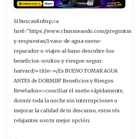
Si buscas&
nbsp
;<a
href="https://www.chusmeando.com/preguntas-
y-respuestas/1-vaso-de-agua-sueno-
reparador-o-viajes-al-bano-descubre-los-
beneficios
-ocultos-y-riesgos-segun-
harvard/» title=»¿Es BUENO TOMAR AGUA
ANTES de DORMIR? Beneficios y Riesgos
Revelados»>conciliar el
sueño
rápidamente,
dormir toda la
noche
sin interrupciones o
mejorar la
calidad
de tu descanso, estos
té
s
relajantes
son tu mejor opción: