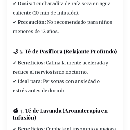
✔
Dosis:
1 cucharadita de raíz seca en agua
caliente (10 min de
infusión
).
✔
Precaución:
No recomendado para niños
menores de 12 años.
🌙 3. Té de Pasiflora (Relajante Profundo)
✔
Beneficios:
Calma la mente acelerada y
reduce
el nerviosismo nocturno.
✔
Ideal para:
Personas con
ansiedad o
estrés
antes de dormir.
🍯 4. Té de Lavanda (Aromaterapia en
Infusión)
✔
Beneficios:
Combate el insomnio y mejora