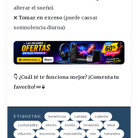
alterar el sueño).
❌
Tomar en exceso
(puede causar
somnolencia diurna).
👇 ¿Cuál té te funciona mejor? ¡Comenta tu
favorito!
💤🍵
ETIQUETAS:
beneficios
calidad
caliente
cucharadita
efecto
estrés
hirviendo
ideal
infusión
insomnio
manzanilla
min
naturales