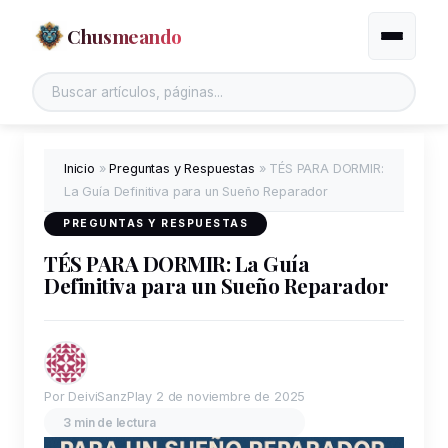
Chusmeando
Alternar
Buscar en el sitio
Inicio
»
Preguntas y Respuestas
»
TÉS PARA DORMIR:
La Guía Definitiva para un Sueño Reparador
PREGUNTAS Y RESPUESTAS
TÉS PARA DORMIR: La Guía
Definitiva para un Sueño Reparador
Por DeiviSanzPlay
2 de noviembre de 2025
3 min de lectura