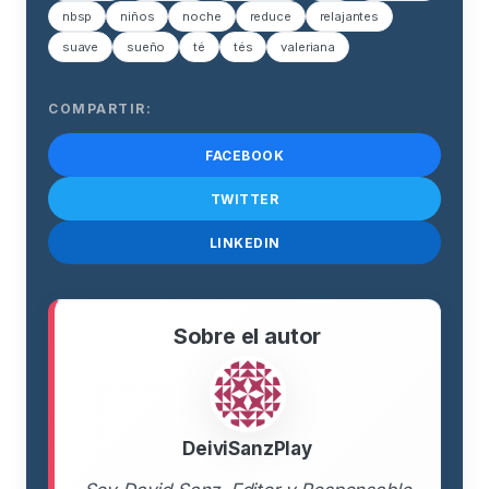
nbsp
niños
noche
reduce
relajantes
suave
sueño
té
tés
valeriana
COMPARTIR:
FACEBOOK
TWITTER
LINKEDIN
Sobre el autor
DeiviSanzPlay