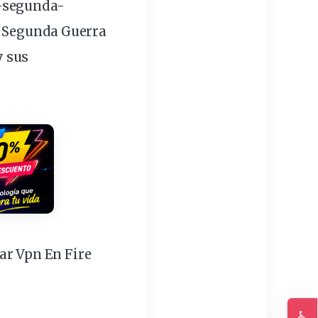
-segunda-
a Segunda Guerra
y sus
r Vpn En Fire
♿