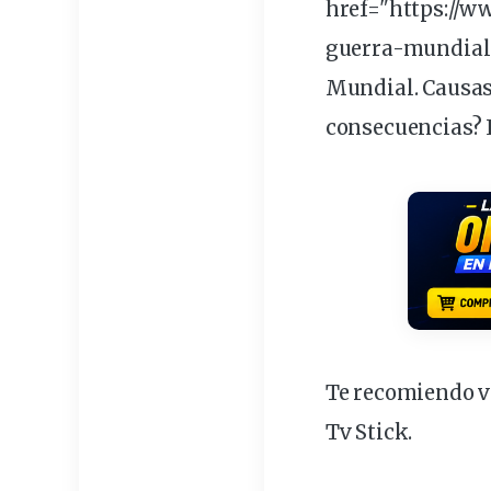
href="https://
guerra-mundial
Mundial. Causas
consecuencias? L
Te recomiendo ve
Tv Stick
.