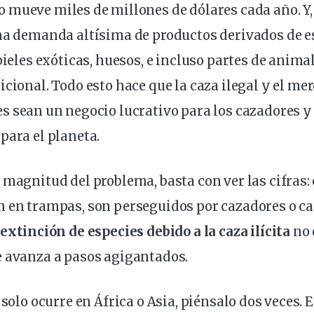
o
mueve
miles
de millones de dólares cada año. Y
una demanda altísima de productos
derivados
de e
pieles exóticas, huesos, e incluso partes de anima
icional. Todo esto hace que la
caza ilegal y el me
es
sean un negocio lucrativo para los cazadores y 
para el planeta.
 magnitud del problema, basta con ver las cifras:
n en trampas, son perseguidos por cazadores o c
extinción de especies debido a la caza ilícita
no 
e avanza a pasos agigantados.
 solo ocurre en África o Asia, piénsalo dos veces.