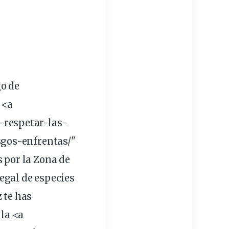
go de
 <a
respetar-las-
sgos-enfrentas/"
 por la Zona de
legal
de
especies
z te has
la <a