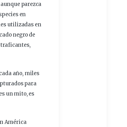
, aunque parezca
species en
les utilizadas en
rcado negro de
traficantes,
 cada año, miles
apturados para
es un mito, es
 En América