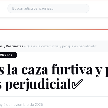
as y Respuestas
»
Qué es la caza furtiva y por qué es perjudicial✅
PUESTAS
 la caza furtiva y
s perjudicial✅
ay
2 de noviembre de 2025