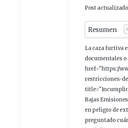
Post actualizado
Resumen
La
caza
furtiva
e
documentales o n
href="https://
restricciones-d
title="Incumplim
Bajas Emisiones 
en
peligro
de
ex
preguntado cuán