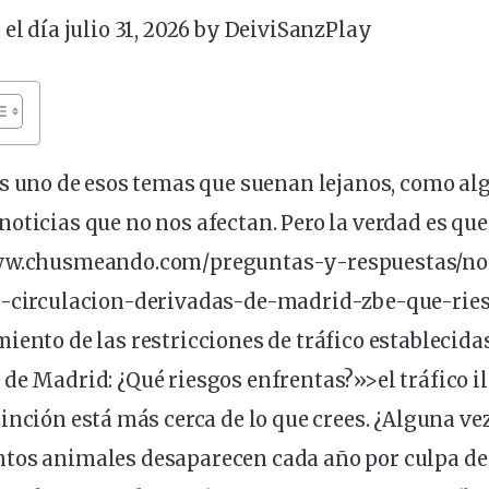
 el día julio 31, 2026 by
DeiviSanzPlay
s uno de esos temas que suenan lejanos, como al
oticias que no nos afectan. Pero la verdad es que
www.chusmeando.com/preguntas-y-respuestas/no-
e-circulacion-derivadas-de-madrid-zbe-que-rie
iento de las restricciones de
tráfico
establecidas
de Madrid: ¿Qué riesgos enfrentas?»>el tráfico
i
tinción
está más cerca de lo que
crees
. ¿Alguna ve
tos animales desaparecen cada año por culpa de 