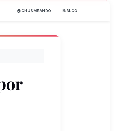
🏠CHUSMEANDO
📝BLOG
 por