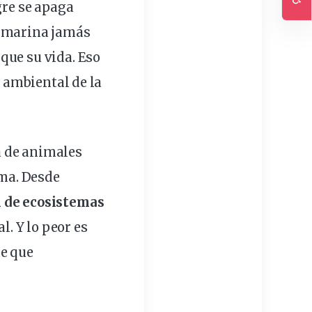
gre se apaga
Ac
a marina jamás
 que su
vida
. Eso
 ambiental de la
a
de animales
ima. Desde
 de ecosistemas
al
. Y lo peor es
de que