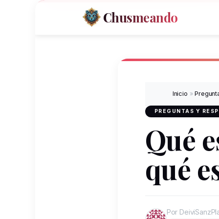
Chusmeando
Inicio
»
Pregunt
PREGUNTAS Y RES
Qué es
qué e
Por DeiviSanzPl