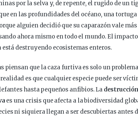
nas por la selva y, de repente, el rugido de un ti
 que en las profundidades del océano, una tortug
porque alguien decidió que su caparazón vale más
pasando ahora mismo en todo el
mundo
.
El impacto
a
está destruyendo
ecosistemas
enteros.
 piensan que la caza furtiva es solo un
problem
a realidad es que cualquier especie puede ser víct
lefantes
hasta pequeños anfibios. La
destrucción
va
es una
crisis
que afecta a la
biodiversidad
glob
ies ni siquiera llegan a ser descubiertas antes 