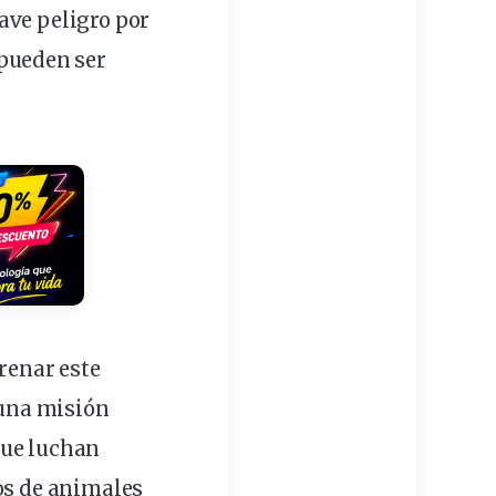
ave peligro por
pueden ser
renar este
una misión
que luchan
dos de animales