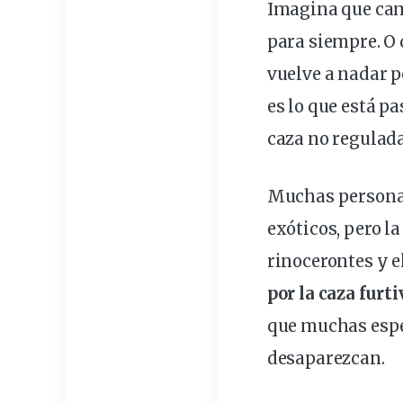
Imagina que cami
para siempre. O
vuelve a nadar 
es lo que está 
caza no regulad
Muchas personas
exóticos, pero l
rinocerontes
y
e
por la caza furti
que muchas espec
desaparezcan.