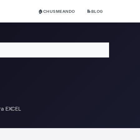
🏠CHUSMEANDO
📝BLOG
ara EXCEL