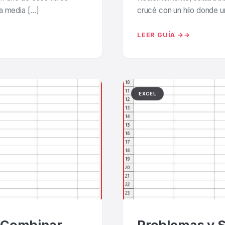
ba media […]
crucé con un hilo donde 
LEER GUÍA →
EXCEL
e Combinar
Problemas y S