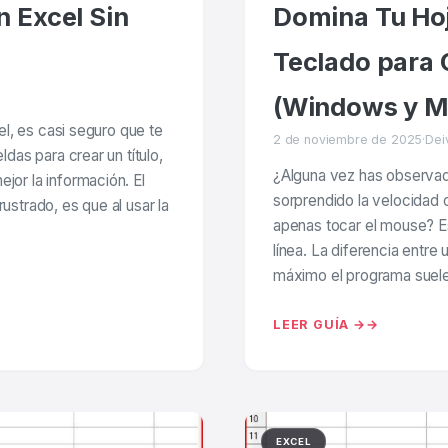
 Excel Sin
Domina Tu Hoj
Teclado para 
(Windows y M
el, es casi seguro que te
2 de noviembre de 2025
·
Dei
das para crear un título,
¿Alguna vez has observado
or la información. El
sorprendido la velocidad 
strado, es que al usar la
apenas tocar el mouse? E
línea. La diferencia entre
máximo el programa suele 
LEER GUÍA →
EXCEL