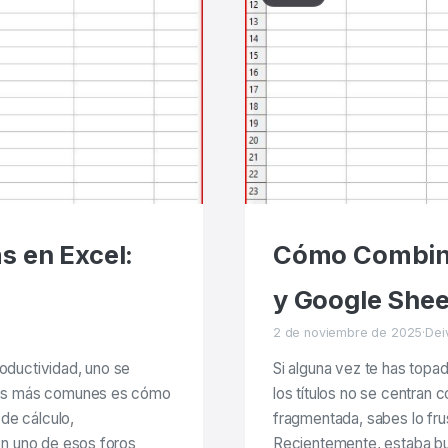
s en Excel:
Cómo Combina
y Google Shee
2 de noviembre de 2025
·
Dei
oductividad, uno se
Si alguna vez te has topa
 las más comunes es cómo
los títulos no se centran 
 de cálculo,
fragmentada, sabes lo fru
en uno de esos foros
Recientemente, estaba bu