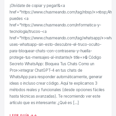
¡Olvídate de copiar y pegar!&<a
href="https://www.chusmeando.com/tag/nbsp/»>nbsp;Ahor
puedes <a
href="https://www.chusmeando.com/informatica-y-
tecnologia/trucos-<a
href="https://www.chusmeando.com/tag/whatsapp/»>what
uses-whatsapp-sin-esto-descubre-el-truco-oculto-
para-bloquear-chats-con-contrasena-y-huella-
protege-tus-mensajes-al-instante/» title=»🔒 Código
Secreto WhatsApp: Bloquea Tus Chats Como un
Pro»>integrar ChatGPT-4 en tus chats de
WhatsApp para responder automáticamente, generar
ideas o incluso crear código. Aquí te explicamos 3
métodos reales y funcionales (desde opciones fáciles
hasta técnicas avanzadas). Te recomiendo ver este
artículo que es interesante: ¿Qué es […]
LEER GUÍA →