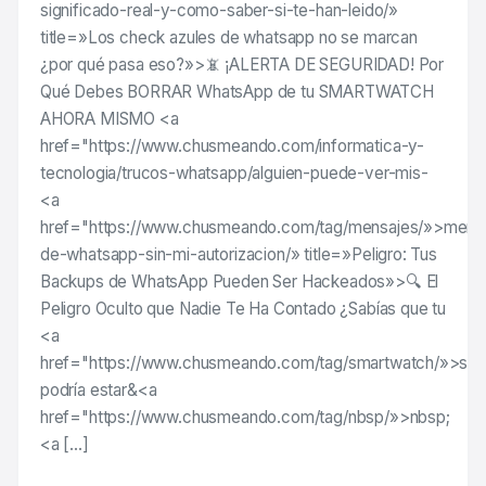
significado-real-y-como-saber-si-te-han-leido/»
title=»Los check azules de whatsapp no se marcan
¿por qué pasa eso?»>📵 ¡ALERTA DE SEGURIDAD! Por
Qué Debes BORRAR WhatsApp de tu SMARTWATCH
AHORA MISMO <a
href="https://www.chusmeando.com/informatica-y-
tecnologia/trucos-whatsapp/alguien-puede-ver-mis-
<a
href="https://www.chusmeando.com/tag/mensajes/»>mens
de-whatsapp-sin-mi-autorizacion/» title=»Peligro: Tus
Backups de WhatsApp Pueden Ser Hackeados»>🔍 El
Peligro Oculto que Nadie Te Ha Contado ¿Sabías que tu
<a
href="https://www.chusmeando.com/tag/smartwatch/»>sm
podría estar&<a
href="https://www.chusmeando.com/tag/nbsp/»>nbsp;
<a […]