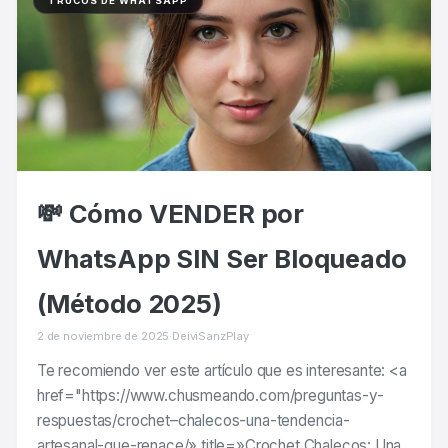
TRUCOS DE WHATSAPP
💸 Cómo VENDER por
WhatsApp SIN Ser Bloqueado
(Método 2025)
2 de noviembre de 2025
·
DeiviSanzPlay
Te recomiendo ver este artículo que es interesante: <a
href="https://www.chusmeando.com/preguntas-y-
respuestas/crochet–chalecos-una-tendencia-
artesanal-que-renace/» title=»Crochet Chalecos: Una