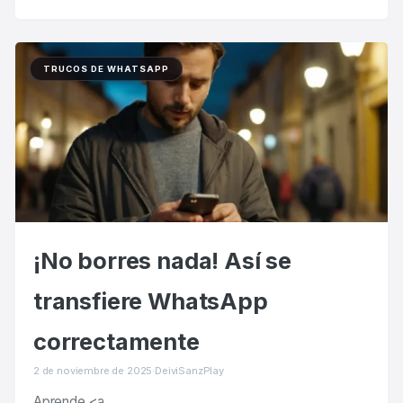
TRUCOS DE WHATSAPP
¡No borres nada! Así se
transfiere WhatsApp
correctamente
2 de noviembre de 2025
·
DeiviSanzPlay
Aprende <a