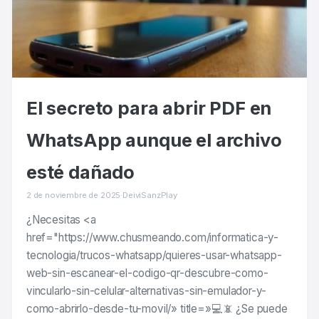
El secreto para abrir PDF en
WhatsApp aunque el archivo
esté dañado
2 de noviembre de 2025
·
DeiviSanzPlay
¿Necesitas <a
href="https://www.chusmeando.com/informatica-y-
tecnologia/trucos-whatsapp/quieres-usar-whatsapp-
web-sin-escanear-el-codigo-qr-descubre-como-
vincularlo-sin-celular-alternativas-sin-emulador-y-
como-abrirlo-desde-tu-movil/» title=»💻📵 ¿Se puede