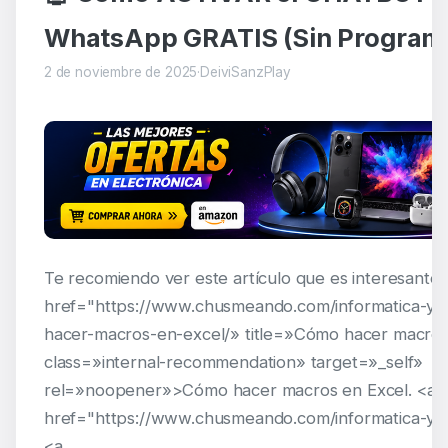
WhatsApp GRATIS (Sin Program
2 de noviembre de 2025
·
DeiviSanzPlay
Te recomiendo ver este artículo que es interesante:
href="https://www.chusmeando.com/informatica-y-
hacer-macros-en-excel/» title=»Cómo hacer macros
class=»internal-recommendation» target=»_self»
rel=»noopener»>Cómo hacer macros en Excel. <a
href="https://www.chusmeando.com/informatica-y-t
<a