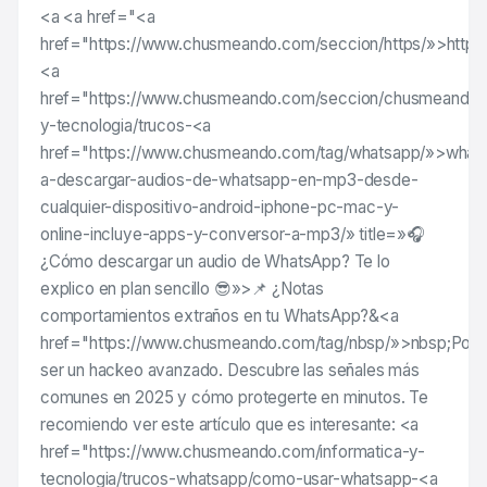
<a <a href="<a
href="https://www.chusmeando.com/seccion/https/»>https
<a
href="https://www.chusmeando.com/seccion/chusmeando/
y-tecnologia/trucos-<a
href="https://www.chusmeando.com/tag/whatsapp/»>what
a-descargar-audios-de-whatsapp-en-mp3-desde-
cualquier-dispositivo-android-iphone-pc-mac-y-
online-incluye-apps-y-conversor-a-mp3/» title=»🎧
¿Cómo descargar un audio de WhatsApp? Te lo
explico en plan sencillo 😎»>📌 ¿Notas
comportamientos extraños en tu WhatsApp?&<a
href="https://www.chusmeando.com/tag/nbsp/»>nbsp;Podr
ser un hackeo avanzado. Descubre las señales más
comunes en 2025 y cómo protegerte en minutos. Te
recomiendo ver este artículo que es interesante: <a
href="https://www.chusmeando.com/informatica-y-
tecnologia/trucos-whatsapp/como-usar-whatsapp-<a