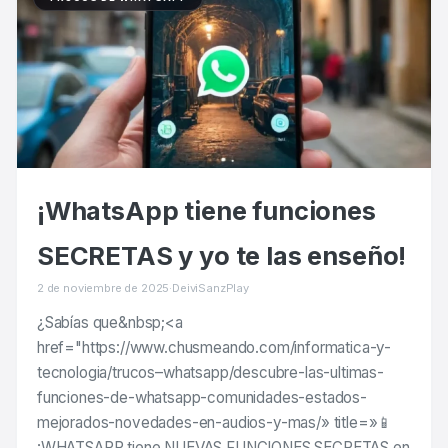
¡WhatsApp tiene funciones
SECRETAS y yo te las enseño!
2 de noviembre de 2025
·
DeiviSanzPlay
¿Sabías que&nbsp;<a
href="https://www.chusmeando.com/informatica-y-
tecnologia/trucos–whatsapp/descubre-las-ultimas-
funciones-de-whatsapp-comunidades-estados-
mejorados-novedades-en-audios-y-mas/» title=»📱
¡WHATSAPP tiene NUEVAS FUNCIONES SECRETAS en