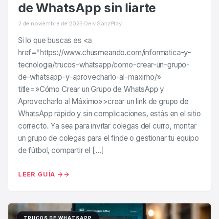
de WhatsApp sin liarte
2 de noviembre de 2025
·
DeiviSanzPlay
Si lo que buscas es <a
href="https://www.chusmeando.com/informatica-y-
tecnologia/trucos-whatsapp/como-crear-un-grupo-
de-whatsapp-y-aprovecharlo-al-maximo/»
title=»Cómo Crear un Grupo de WhatsApp y
Aprovecharlo al Máximo»>crear un link de grupo de
WhatsApp rápido y sin complicaciones, estás en el sitio
correcto. Ya sea para invitar colegas del curro, montar
un grupo de colegas para el finde o gestionar tu equipo
de fútbol, compartir el […]
LEER GUÍA →
TRUCOS DE WHATSAPP