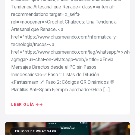
Tendencia Artesanal que Renace» class=»internal-
recommendation» target=»_self»
rel=»noopener»>Crochet Chalecos: Una Tendencia
Artesanal que Renace. <a
href="https://www.chusmeando.com/informatica-y-
tecnologia/trucos-<a
href="https://www.chusmeando.com/tag/whatsapp/»>what
agregar-un-chat-en-whatsapp-web/» title=»Envía
Mensajes Directos desde el PC sin Pasos
Innecesarios»>✅ Paso 1: Listas de Difusión
«Fantasmas» 🔗 Paso 2: Códigos QR Dinámicos 💬
Plantillas Anti-Spam Ejemplo aprobado:«Hola […]
LEER GUÍA →
TRUCOS DE WHATSAPP