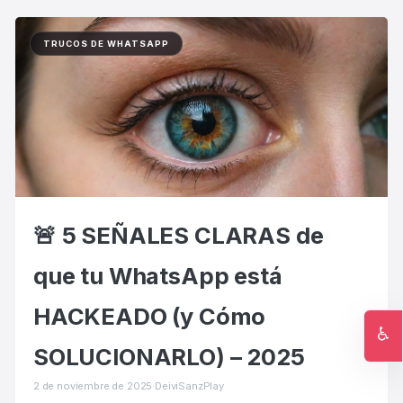
TRUCOS DE WHATSAPP
🚨 5 SEÑALES CLARAS de
que tu WhatsApp está
HACKEADO (y Cómo
♿
SOLUCIONARLO) – 2025
Ac
2 de noviembre de 2025
·
DeiviSanzPlay