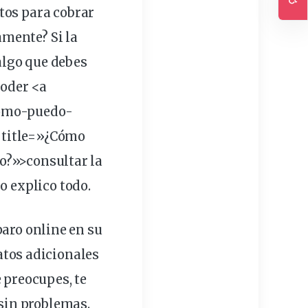
tos para cobrar
Ac
amente? Si la
 algo que debes
poder <a
omo-
puedo
-
 title=»¿Cómo
o?»>consultar la
o explico todo.
paro
online
en su
atos adicionales
 preocupes, te
sin problemas.