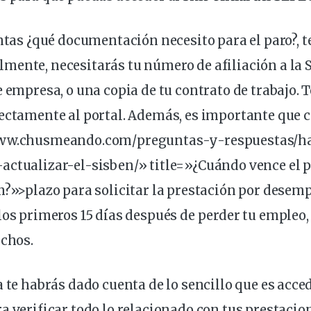
untas
¿qué documentación necesito para el paro?
, 
mente, necesitarás tu
número de afiliación a la 
e empresa, o una copia de tu contrato de trabajo. T
ectamente al portal. Además, es importante que c
www.chusmeando.com/preguntas-y-respuestas/h
actualizar-el-sisben/» title=»¿Cuándo vence el p
n?»>plazo para solicitar la prestación por desempl
los primeros 15 días después de perder tu
empleo
echos.
a te habrás dado cuenta de lo sencillo que es acced
a verificar todo lo relacionado con tus prestacion