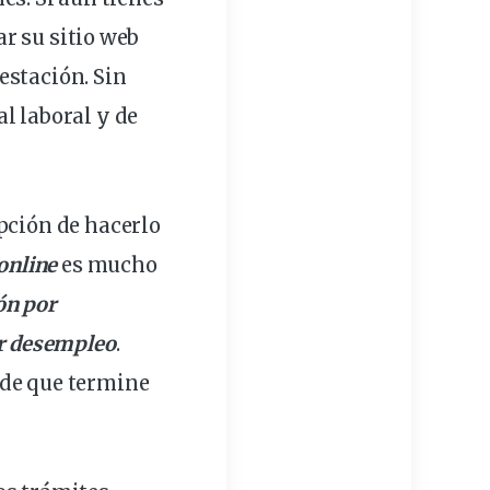
ar su sitio web
estación. Sin
al
laboral
y de
pción de hacerlo
 online
es mucho
ón por
or desempleo
.
 de que termine