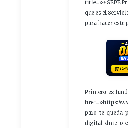
title=»⚡ SEPE Pr
que es el Servic
para hacer este 
Primero, es fun
href=»https://
paro-te-queda-
digital-dnie-o-