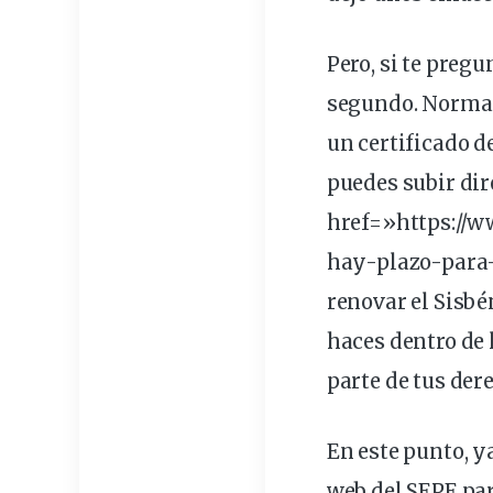
Pero, si te preg
segundo. Normal
un certificado d
puedes subir dir
href=»https://
hay-plazo-para-
renovar
el Sisbé
haces dentro de 
parte de tus der
En este punto, y
web del SEPE
par