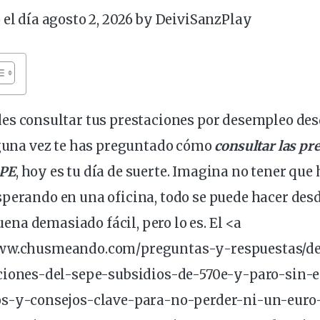
 el día agosto 2, 2026 by
DeiviSanzPlay
des
consultar
tus
prestaciones
por
desempleo
des
lguna vez te has preguntado cómo
consultar las pr
EPE
, hoy es tu día de suerte. Imagina no tener que 
perando en una oficina, todo se puede hacer des
, suena demasiado
fácil
, pero lo es. El <a
www.chusmeando.com/preguntas-y-respuestas/d
ciones-del-
sepe
-subsidios-de-570e-y-
paro
-sin-e
os-y-consejos-clave-para-no-perder-ni-un-euro