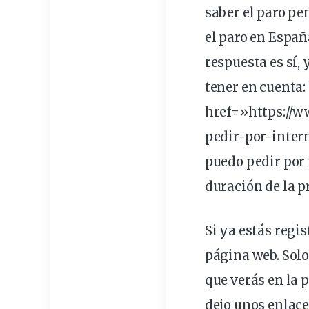
saber el paro pe
el paro en España
respuesta es sí, 
tener en cuenta
href=»https://
pedir-por-inter
puedo pedir por 
duración de la p
Si ya estás regi
página
web
. Sol
que verás en la 
dejo unos enlac