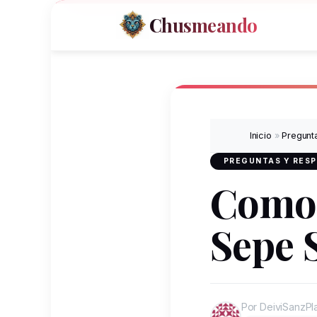
Chusmeando
Inicio
»
Pregunt
PREGUNTAS Y RES
Como 
Sepe 
Por DeiviSanzPl