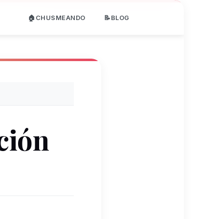
🏠CHUSMEANDO
📝BLOG
ción