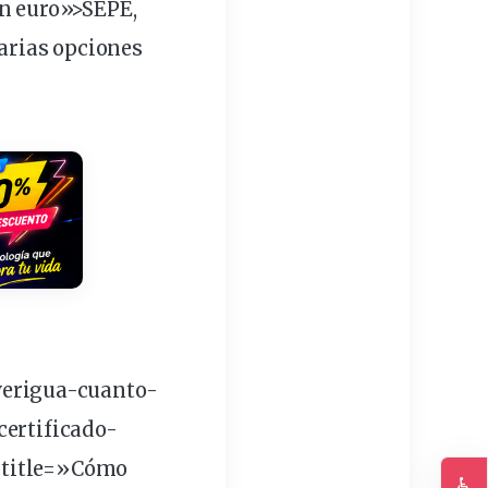
un euro»>SEPE,
varias opciones
erigua-cuanto-
ertificado-
 title=»Cómo
♿