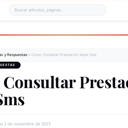
as y Respuestas
»
Como Consultar Prestación Sepe Sms
PUESTAS
Consultar Presta
Sms
ay
2 de noviembre de 2025