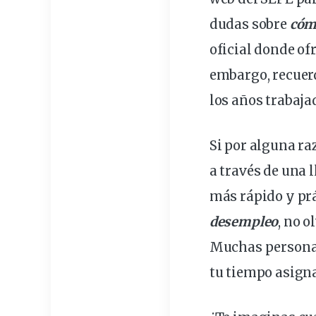
dudas sobre
cóm
oficial donde of
embargo, recuerd
los años trabaja
Si por alguna ra
a través de una 
más rápido y prác
desempleo
, no o
Muchas personas 
tu tiempo asigna