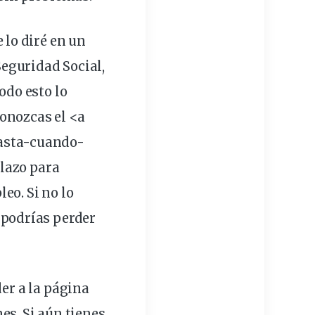
te lo diré en un
Seguridad Social
,
odo esto lo
onozcas el <a
asta-cuando-
lazo para
eo. Si no lo
, podrías perder
er a la
página
es. Si aún tienes