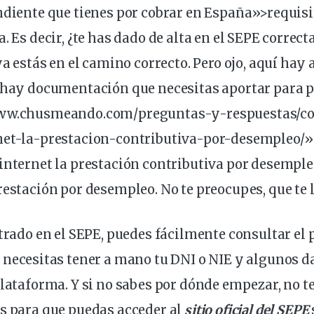
ndiente que tienes por cobrar en España»>requisi
. Es decir, ¿te has dado de alta en el SEPE correct
ya estás en el camino correcto. Pero ojo, aquí hay
: hay documentación que
necesitas
aportar para 
www.chusmeando.com/preguntas-y-respuestas/c
net-la-prestacion-contributiva-por-desempleo/»
internet la
prestación
contributiva por desemple
restación por desempleo. No te preocupes, que te l
strado en el SEPE, puedes fácilmente
consultar el 
o necesitas tener a mano tu DNI o NIE y algunos d
plataforma. Y si no sabes por dónde empezar, no te
es para que
puedas
acceder al
sitio
oficial
del SEPE