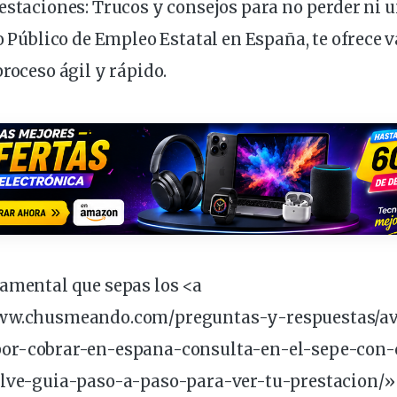
estaciones: Trucos y consejos para no perder ni 
io Público de Empleo Estatal en España, te ofrece 
proceso ágil y rápido.
damental que sepas los <a
www.chusmeando.com/preguntas-y-respuestas/av
por-
cobrar
-en-espana-consulta-en-el-sepe-con-c
clve-guia-paso-a-paso-para-ver-tu-prestacion/»