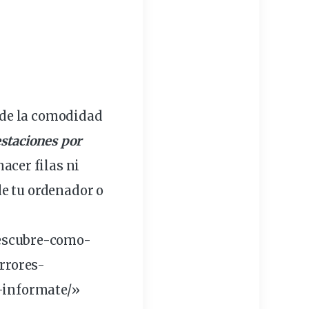
de la comodidad
estaciones por
hacer filas ni
de tu ordenador o
escubre-como-
rrores-
-informate/»