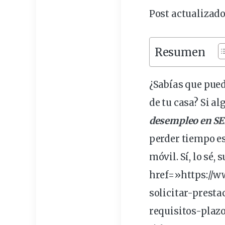
Post actualizado
Resumen
¿Sabías que pue
de tu casa? Si a
desempleo en S
perder tiempo es
móvil. Sí, lo sé
href=»https://
solicitar
-presta
requisitos
-plaz